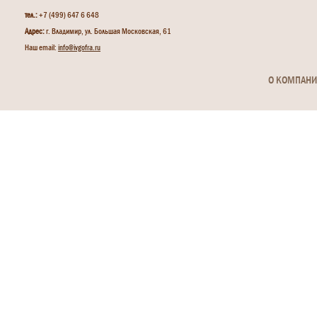
тел.:
+7 (499) 647 6 648
Адрес:
г. Владимир, ул. Большая Московская, 61
Наш email:
info@ivgofra.ru
О КОМПАН