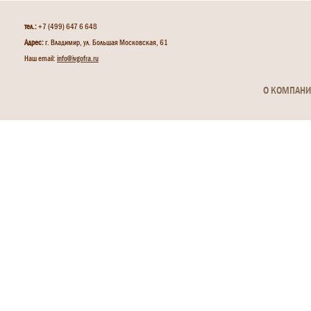
тел.:
+7 (499) 647 6 648
Адрес:
г. Владимир, ул. Большая Московская, 61
Наш email:
info@ivgofra.ru
О КОМПАН