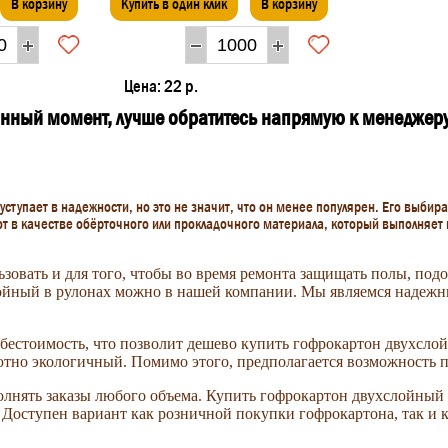
В корзину
Купить в один клик
В корзину
Цена:
22 р.
данный момент, лучше обратитесь напрямую к менеджер
ступает в надежности, но это не значит, что он менее популярен. Его выбира
ют в качестве обёрточного или прокладочного материала, который выполняет
зовать и для того, чтобы во время ремонта защищать полы, под
лойный в рулонах можно в нашей компании. Мы являемся надеж
ебестоимость, что позволит дешево купить гофрокартон двухсло
лютно экологичный. Помимо этого, предполагается возможность 
лнять заказы любого объема. Купить гофрокартон двухслойный в
. Доступен вариант как розничной покупки гофрокартона, так и