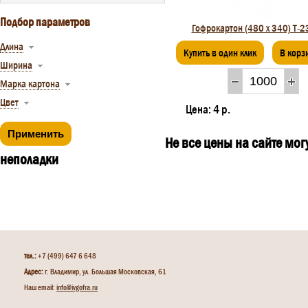
Подбор параметров
Гофрокартон (480 х 340) Т-2
Длина
Купить в один клик
В корз
Ширина
Марка картона
Цвет
Цена:
4 р.
Не все цены на сайте мо
неполадки
тел.:
+7 (499) 647 6 648
Адрес:
г. Владимир, ул. Большая Московская, 61
Наш email:
info@ivgofra.ru