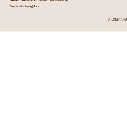
Наш email:
info@ivgofra.ru
О КОМПАН