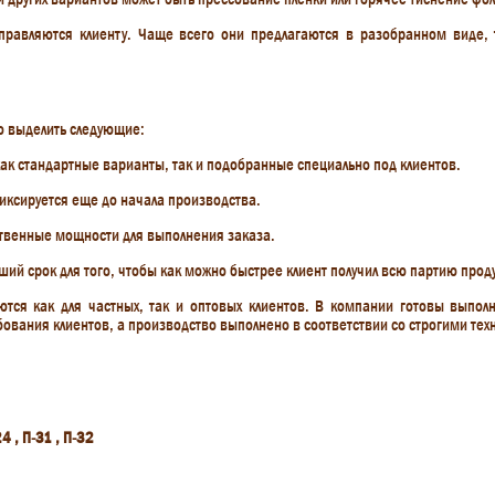
правляются клиенту. Чаще всего они предлагаются в разобранном виде, т
о выделить следующие:
ак стандартные варианты, так и подобранные специально под клиентов.
иксируется еще до начала производства.
ственные мощности для выполнения заказа.
ший срок для того, чтобы как можно быстрее клиент получил всю партию прод
ются как для частных, так и оптовых клиентов. В компании готовы выпо
бования клиентов, а производство выполнено в соответствии со строгими те
24 , П-31 , П-32