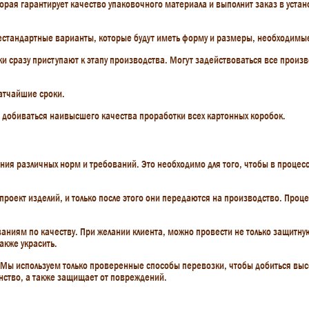
торая гарантирует качество упаковочного материала и выполнит заказ в уст
стандартные варианты, которые будут иметь форму и размеры, необходимые
ики сразу приступают к этапу производства. Могут задействоваться все прои
атчайшие сроки.
ы добиваться наивысшего качества проработки всех картонных коробок.
ия различных норм и требований. Это необходимо для того, чтобы в процесс
роект изделий, и только после этого они передаются на производство. Проц
аниям по качеству. При желании клиента, можно провести не только защитную
акже украсить.
 Мы используем только проверенные способы перевозки, чтобы добиться выс
нство, а также защищает от повреждений.