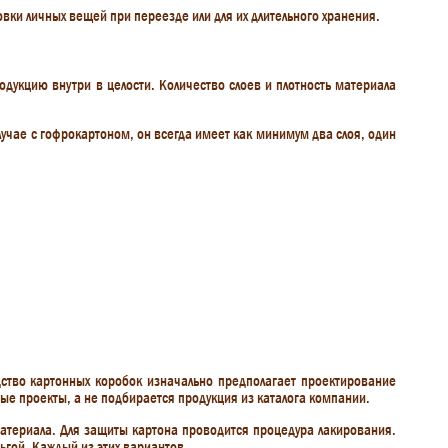
ки личных вещей при переезде или для их длительного хранения.
дукцию внутри в целости. Количество слоев и плотность материала
учае с гофрокартоном, он всегда имеет как минимум два слоя, один
дство картонных коробок изначально предполагает проектирование
ные проекты, а не подбирается продукция из каталога компании.
атериала. Для защиты картона проводится процедура лакирования.
ьгой. Каждый из этих вариантов