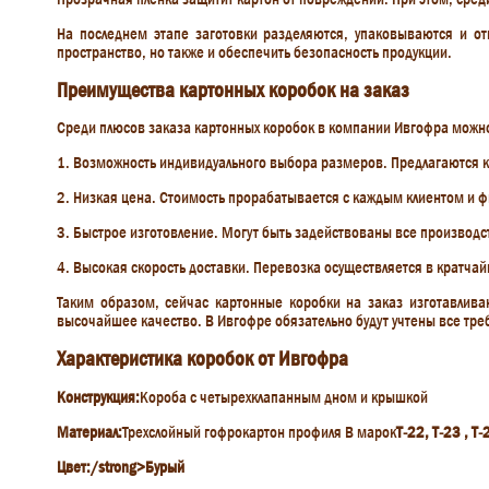
На последнем этапе заготовки разделяются, упаковываются и от
пространство, но также и обеспечить безопасность продукции.
Преимущества картонных коробок на заказ
Среди плюсов заказа картонных коробок в компании Ивгофра можн
1. Возможность индивидуального выбора размеров. Предлагаются к
2. Низкая цена. Стоимость прорабатывается с каждым клиентом и ф
3. Быстрое изготовление. Могут быть задействованы все производ
4. Высокая скорость доставки. Перевозка осуществляется в кратчай
Таким образом, сейчас картонные коробки на заказ изготавлива
высочайшее качество. В Ивгофре обязательно будут учтены все тре
Характеристика коробок от Ивгофра
Конструкция:
Короба с четырехклапанным дном и крышкой
Материал:
Трехслойный гофрокартон профиля B марок
Т-22, Т-23 , Т-
Цвет:/strong>Бурый