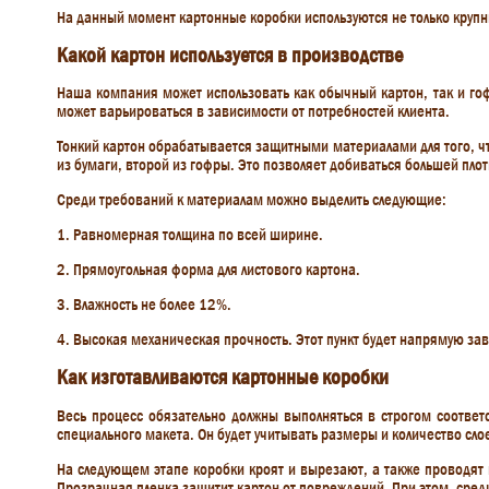
На данный момент картонные коробки используются не только крупн
Какой картон используется в производстве
Наша компания может использовать как обычный картон, так и гоф
может варьироваться в зависимости от потребностей клиента.
Тонкий картон обрабатывается защитными материалами для того, чт
из бумаги, второй из гофры. Это позволяет добиваться большей плотн
Среди требований к материалам можно выделить следующие:
1. Равномерная толщина по всей ширине.
2. Прямоугольная форма для листового картона.
3. Влажность не более 12%.
4. Высокая механическая прочность. Этот пункт будет напрямую зав
Как изготавливаются картонные коробки
Весь процесс обязательно должны выполняться в строгом соответ
специального макета. Он будет учитывать размеры и количество сло
На следующем этапе коробки кроят и вырезают, а также проводят
Прозрачная пленка защитит картон от повреждений. При этом, сред